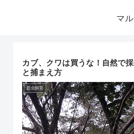
マル
カブ、クワは買うな！自然で採
と捕まえ方
昆虫飼育