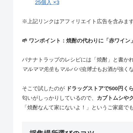
25個入 ×3
※上記リンクはアフィリエイト広告を含みま
🌱 ワンポイント：焼酎の代わりに「赤ワイン
バナナトラップのレシピには「焼酎」と書か
マルママ先生
も
マルパパ虫博士
もお酒が強く
そこで試したのが
ドラッグストアで500円く
匂いがしっかりしているので、
カブトムシや
「焼酎なんて家にないよ！」というご家庭で