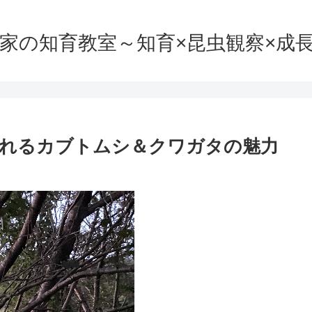
家の知育教室～知育×昆虫観察×成
れるカブトムシ＆クワガタの魅力