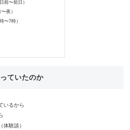
2日前〜前日）
方〜夜）
時〜7時）
買っていたのか
ているから
ら
（体験談）