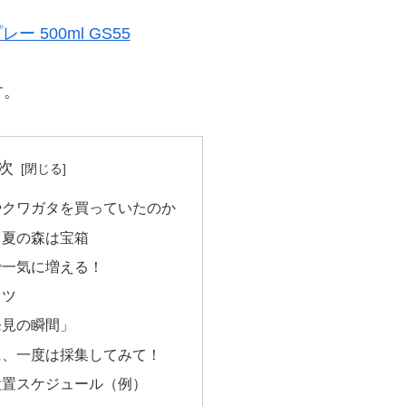
 500ml GS55
す。
次
やクワガタを買っていたのか
！夏の森は宝箱
で一気に増える！
コツ
発見の瞬間」
に、一度は採集してみて！
設置スケジュール（例）