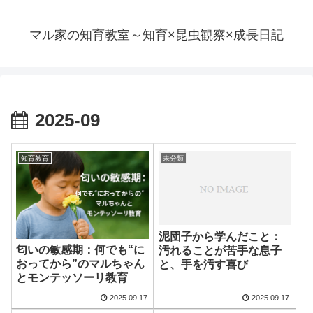
マル家の知育教室～知育×昆虫観察×成長日記
2025-09
知育教育
未分類
泥団子から学んだこと：
匂いの敏感期：何でも“に
汚れることが苦手な息子
おってから”のマルちゃん
と、手を汚す喜び
とモンテッソーリ教育
2025.09.17
2025.09.17