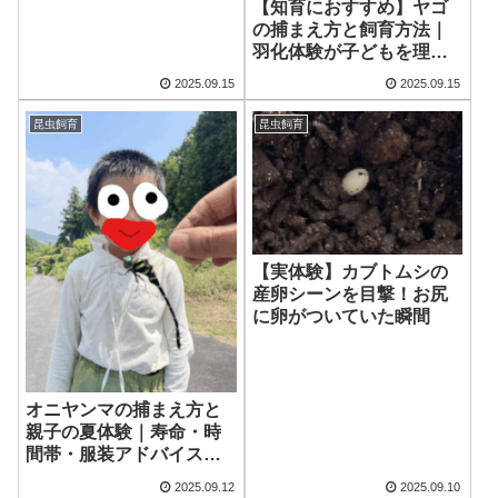
【知育におすすめ】ヤゴ
の捕まえ方と飼育方法｜
羽化体験が子どもを理系
に導く
2025.09.15
2025.09.15
昆虫飼育
昆虫飼育
【実体験】カブトムシの
産卵シーンを目撃！お尻
に卵がついていた瞬間
オニヤンマの捕まえ方と
親子の夏体験｜寿命・時
間帯・服装アドバイスま
で解説
2025.09.12
2025.09.10