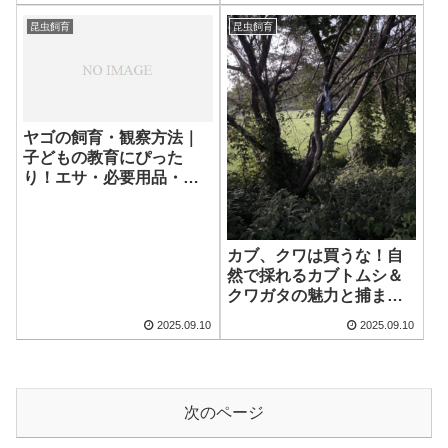
昆虫飼育
昆虫飼育
ヤゴの飼育・観察方法｜
子どもの教育にぴった
り！エサ・必要用品・注
意点まとめ
カブ、クワは買うな！自
然で採れるカブトムシ＆
クワガタの魅力と捕まえ
方
2025.09.10
2025.09.10
次のページ