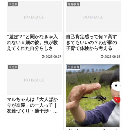
未分類
知育教育
“遊ぼ？”と聞かなきゃ入
自己肯定感って何？高す
れない５歳の彼。虫が教
ぎてもいいの？わが家の
えてくれた自分らしさ
子育て体験から考える
2025.09.17
2025.09.15
未分類
昆虫飼育
マルちゃんは「大人ばか
りが友達」の一人っ子｜
友達づくり・過干渉・幼
稚園での社会性