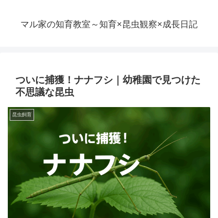
マル家の知育教室～知育×昆虫観察×成長日記
ついに捕獲！ナナフシ｜幼稚園で見つけた
不思議な昆虫
昆虫飼育