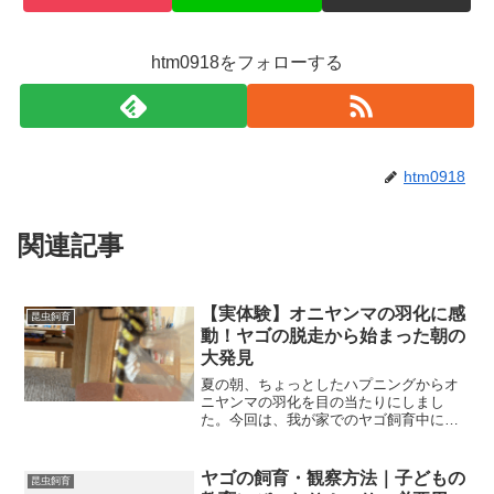
htm0918をフォローする
htm0918
関連記事
【実体験】オニヤンマの羽化に感
昆虫飼育
動！ヤゴの脱走から始まった朝の
大発見
夏の朝、ちょっとしたハプニングからオ
ニヤンマの羽化を目の当たりにしまし
た。今回は、我が家でのヤゴ飼育中に起
きた脱走事件と、そこから始まった感動
の羽化体験をレポートします。ヤゴ飼育
中のハプニング！朝起きたらいない！？
ヤゴの飼育・観察方法｜子どもの
昆虫飼育
いつものように水槽をのぞく...