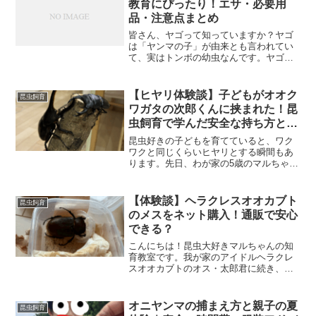
教育にぴったり！エサ・必要用
品・注意点まとめ
皆さん、ヤゴって知っていますか？ヤゴ
は「ヤンマの子」が由来とも言われてい
て、実はトンボの幼虫なんです。ヤゴは
飼育しやすく、やがてトンボに変身する
瞬間を観察できるので、子どもたちの目
はキラキラ。短い間の観察でも、育てる
【ヒヤリ体験談】子どもがオオク
昆虫飼育
→ 観察する → 逃が...
ワガタの次郎くんに挟まれた！昆
虫飼育で学んだ安全な持ち方とヘ
ラクレス太郎ちゃんとのバトル
昆虫好きの子どもを育てていると、ワク
ワクと同じくらいヒヤリとする瞬間もあ
ります。先日、わが家の5歳のマルちゃん
がオオクワガタの次郎くんに挟まれる事
件が起きました。幸い大きなケガや出血
はありませんでしたが、恐怖で大泣き。
【体験談】ヘラクレスオオカブト
昆虫飼育
ところがその後、「ヘラ...
のメスをネット購入！通販で安心
できる？
こんにちは！昆虫大好きマルちゃんの知
育教室です。我が家のアイドルヘラクレ
スオオカブトのオス・太郎君に続き、つ
いにメス2匹をヤフオクで追加購入しまし
た！今回は「ネット通販で昆虫を購入し
て本当に大丈夫？」という疑問に答える
オニヤンマの捕まえ方と親子の夏
昆虫飼育
べく、実際の購入体験談...