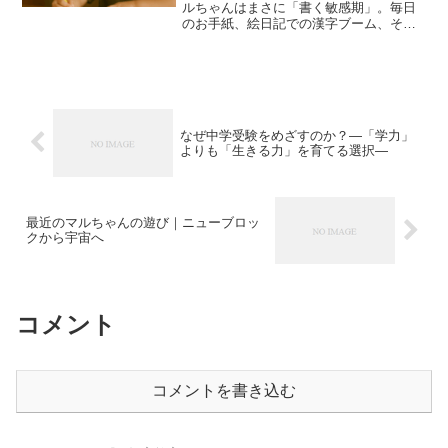
ルちゃんはまさに「書く敏感期」。毎日
のお手紙、絵日記での漢字ブーム、そし
てカタカナの使い分け——書くことが心
と知性の成長に直結しています。モンテ
ッソーリ教育的に言えば「書く敏感期」
モンテッソーリ教育では、...
なぜ中学受験をめざすのか？―「学力」
よりも「生きる力」を育てる選択―
最近のマルちゃんの遊び｜ニューブロッ
クから宇宙へ
コメント
コメントを書き込む