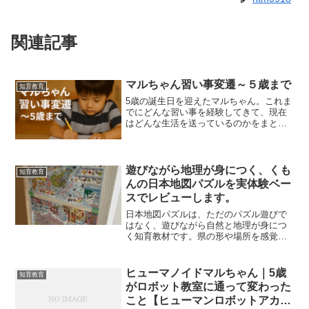
関連記事
マルちゃん習い事変遷～５歳まで
知育教育
5歳の誕生日を迎えたマルちゃん。これま
でにどんな習い事を経験してきて、現在
はどんな生活を送っているのかをまとめ
ました。表にして振り返ると、成長とと
もに選んできた道のりがよく分かりま
す。さらに平日の習い事だけでなく、土
日の遊びや体験活動につい...
遊びながら地理が身につく、くも
知育教育
んの日本地図パズルを実体験ベー
スでレビューします。
日本地図パズルは、ただのパズル遊びで
はなく、遊びながら自然と地理が身につ
く知育教材です。県の形や場所を感覚的
に覚えられるため、まだ文字が読めない
子でも楽しみながら学習できます。ピー
スを手で触って「形」で県を覚えるリビ
ヒューマノイドマルちゃん｜5歳
知育教育
ングの大きな日本地図とセ...
がロボット教室に通って変わった
こと【ヒューマンロボットアカデ