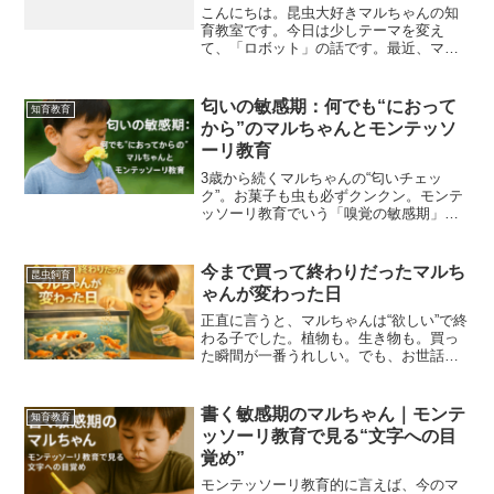
ミー体験】
こんにちは。昆虫大好きマルちゃんの知
育教室です。今日は少しテーマを変え
て、「ロボット」の話です。最近、マル
ちゃんが夢中になっているのは、ヒュー
マノイド（人型ロボット）です。人のよ
うに歩いたり、手を動かしたりするロボ
匂いの敏感期：何でも“におって
知育教育
ットに、完全に心をつかまれ...
から”のマルちゃんとモンテッソ
ーリ教育
3歳から続くマルちゃんの“匂いチェッ
ク”。お菓子も虫も必ずクンクン。モンテ
ッソーリ教育でいう「嗅覚の敏感期」を
どう受け止め、どう育てるか。マルちゃ
んは3歳を迎えた頃から、何でもまずにお
ってから行動するようになりました。お
今まで買って終わりだったマルち
昆虫飼育
菓子を食べる前も、虫...
ゃんが変わった日
正直に言うと、マルちゃんは“欲しい”で終
わる子でした。植物も。生き物も。買っ
た瞬間が一番うれしい。でも、お世話は
続かない。そんな姿を、少し寂しく思っ
ていました。⸻きっかけは、鯉と金
魚池の前に立ったときのこと。鯉と金魚
書く敏感期のマルちゃん｜モンテ
知育教育
がスーッと寄ってきました...
ッソーリ教育で見る“文字への目
覚め”
モンテッソーリ教育的に言えば、今のマ