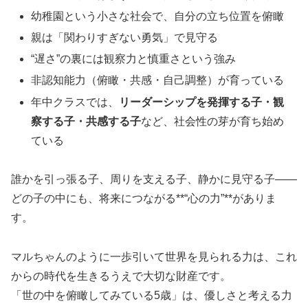
幼稚園という小さな社会で、自分の立ち位置を俯瞰
親は「関わりすぎない勇気」で見守る
“遅さ”の裏には観察力と慎重さという強み
非認知能力（俯瞰・共感・自己調整）が育っている
年中クラスでは、
リーダーシップを発揮する子・観
察する子・共感する子
など、社会性の芽が育ち始め
ている
誰かを引っ張る子、周りを支える子、静かに見守る子——
どの子の中にも、将来につながる**“心の力”**がありま
す。
マルちゃんのように一歩引いて世界を見られる力は、これ
からの時代を生きるうえで大切な財産です。
「世の中を俯瞰してみている5歳」は、優しさと考える力