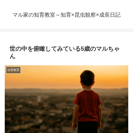
マル家の知育教室～知育×昆虫観察×成長日記
世の中を俯瞰してみている5歳のマルちゃ
ん
知育教育