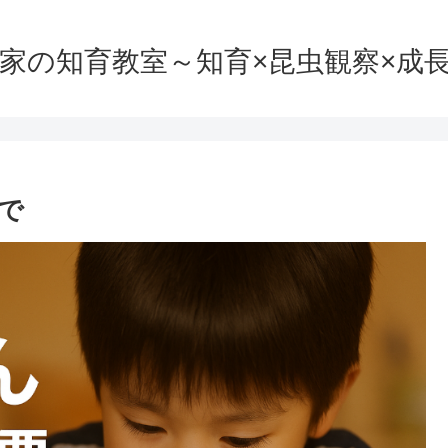
家の知育教室～知育×昆虫観察×成
で