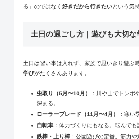
る」のではなく
好きだから行きたい
という気
土日の過ごし方｜遊びも大切な
土日は習い事は入れず、家族で思いきり遊ぶ
学び
がたくさんあります。
虫取り（5月〜10月）
：川や山でトンボ
深まる。
ローラーブレード（11月〜4月）
：寒い
自転車
：体力づくりにもなる。転んでも
鉄棒・上り棒
：公園遊びの定番。筋力や