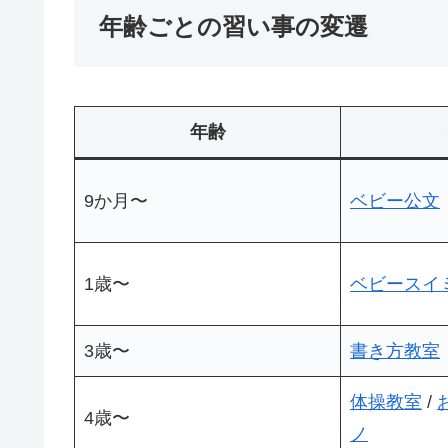
年齢ごとの習い事の変遷
年齢
9か月〜
ベビー公文
1歳〜
ベビースイ
3歳〜
書き方教室
体操教室
/
4歳〜
ノ