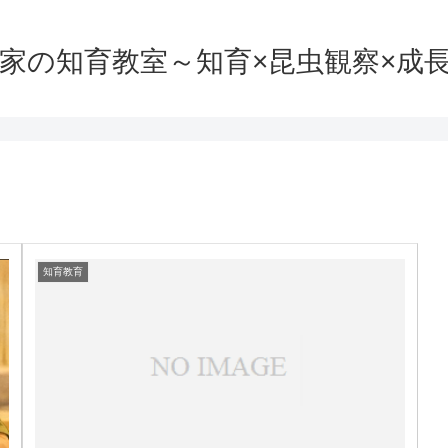
家の知育教室～知育×昆虫観察×成
知育教育