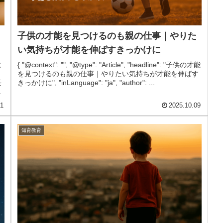
子供の才能を見つけるのも親の仕事｜やりた
い気持ちが才能を伸ばすきっかけに
に
{ "@context": "", "@type": "Article", "headline": "子供の才能
、
を見つけるのも親の仕事｜やりたい気持ちが才能を伸ばす
長
きっかけに", "inLanguage": "ja", "author": ...
く
11
2025.10.09
知育教育