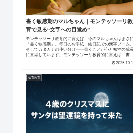
書く敏感期のマルちゃん｜モンテッソーリ教
育で見る“文字への目覚め”
モンテッソーリ教育的に言えば、今のマルちゃんはまさ
「書く敏感期」。毎日のお手紙、絵日記での漢字ブーム
そしてカタカナの使い分け——書くことが心と知性の成
に直結しています。モンテッソーリ教育的に言えば「書
敏感期」モンテッソーリ教育では、...
2025.10.
知育教育