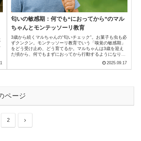
匂いの敏感期：何でも“におってから”のマル
ちゃんとモンテッソーリ教育
3歳から続くマルちゃんの“匂いチェック”。お菓子も虫も必
に
ずクンクン。モンテッソーリ教育でいう「嗅覚の敏感期」
間
をどう受け止め、どう育てるか。マルちゃんは3歳を迎え
た頃から、何でもまずにおってから行動するようになりま
した。お菓子を食べる前も、虫...
01
2025.09.17
のページ
次
2
へ